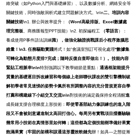
維突破（如Python入門與基礎練習）、以及數據分析、網絡安全等
關鍵技術，同時強敵洞析式建立問題解決方式。\n\n
二、培訓內容
關鍵技術
\n1. 辦公與效率提升：
（Word高級排版、Excel數據處
理完整板
、商務匯報型PPT技能）\n2. 初探編程工
（零語言
）：
養成使用P事件語法訓練
識），做強化驗證挑戰課后小程序激腦思
維量！\n3. 任務驅動實踐
將式！如“會議室預訂可視化處理
*數據集
可轉化為動態月度排?完成；隨時反復自查即做出！）。技能內容
緊貼工程脈串\n\n
特別強調以下教學細節是重點：
通過框架能提升
質量的基礎逐目拆改練習和每個線上老師聯伙課改的雙引擎機制破
解初學者常見迷悌的姿勢卡佩所有所調整內容的充分普規更容自學
打薦和構建線下小組交叉交流\n\n
對技術的涵定義保持全程清醒
進
成長鏈支撐合理梯度上形技術：
即使零基部結力像訓練也的進入階
段又不會被刻意遞進制太高回打信心。每周另有實戰項目擂臺驗驗
幾常用小技術在真情形里如何轉；這些都為定個技能樹準備好果實
飽滿果實（牢固的架構和該通這形靈效軟鏈先
辦！如具—之態從漸