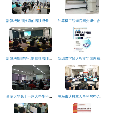
計算機應用技術的培訓與發展 從零基礎到職業化發展思路
計算機工程學院團委學生會內部培訓第一期之文書培訓
計算機學院第七期黨課培訓與計算機技術培訓深度融合實踐
新編漢字錄入與文字處理標準教程 奠定職業根基的計算機技能教材
西華大學第十一屆大學生科技文體藝術節之計算機輔助產品造型設計大賽與設計技術培訓側記
瓊海市退役軍人事務局聯合海南軟件職業技術學院開展2019年度退役士兵電腦培訓工作